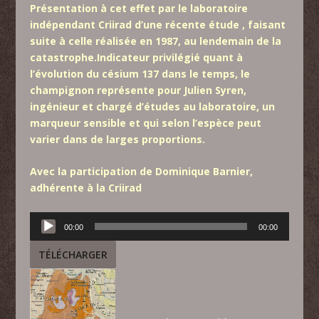
Présentation à cet effet
par le laboratoire
indépendant Criirad
d’une récente étude , faisant
suite à celle réalisée en 1987, au lendemain de la
catastrophe.Indicateur privilégié quant à
l’évolution du césium 137 dans le temps, le
champignon représente pour Julien Syren,
ingénieur et chargé d’études au laboratoire, un
marqueur sensible et qui selon l’espèce peut
varier dans de larges proportions.
Avec la participation de Dominique Barnier,
adhérente à la Criirad
Lecteur
00:00
00:00
audio
TÉLÉCHARGER