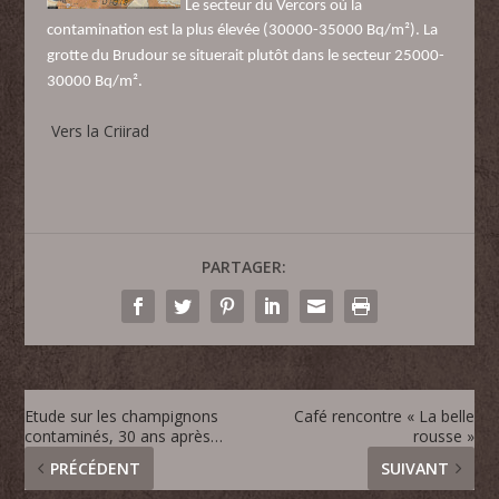
Le secteur du Vercors où la
contamination est la plus élevée (30000-35000 Bq/m²). La
grotte du Brudour se situerait plutôt dans le secteur 25000-
30000 Bq/m².
Vers la Criirad
PARTAGER:
Etude sur les champignons
Café rencontre « La belle
contaminés, 30 ans après…
rousse »
PRÉCÉDENT
SUIVANT