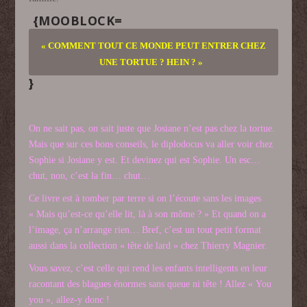
{MOOBLOCK=
« COMMENT TOUT CE MONDE PEUT ENTRER CHEZ
UNE TORTUE ? HEIN ? »
}
On ne sait pas, on sait juste que Josiane n’est pas chez la tortue.
Mais que sur ces bons conseils, le diplodocus va aller voir chez
Sophie si Josiane y est. Et devinez qui est Sophie. Un esc…
chut, non, c’est la fin… chut…
Ce livre est à tomber par terre si on l’écoute sans les images
« Mais qu’est-ce qu’elle lit, là à son môme ? » Et quand on a
l’image, ça n’arrange rien… Bref, c’est un tout petit format
aussi dans la collection « tête de lard » chez Thierry Magnier.
Vous savez, c’est celle qui rend les enfants intelligents en leur
racontant des blagues énormes sans queue ni tête ! Allez « You
you », allez-y donc !