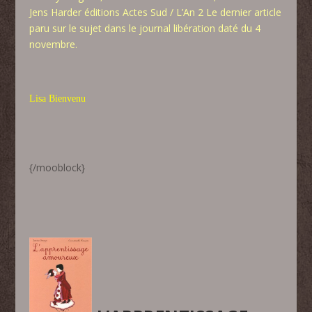
Jens Harder éditions Actes Sud / L’An 2 Le dernier article
paru sur le sujet dans le journal libération daté du 4
novembre.
Lisa Bienvenu
{/mooblock}