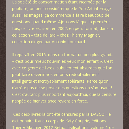
La société de consommation étant incarnée par la
publicité, on peut considérer que le Pop-Art interroge
aussi les images. ça commence à faire beaucoup de
questions quand même. Ajoutons là que la première
fois, ce livre est sorti en 2002, en petit format, dans la
collection « tête de lard » chez Thierry Magnier,
collection dirigée par Antonin Louchard.
Il reparaît en 2016, dans un format un peu plus grand…
« c’est pour mieux t’ouvrir les yeux mon enfant ». C’est
avec ce genre de livres, subtilement absurdes que l’on
peut faire devenir nos enfants redoutablement
intelligents et incroyablement tolérants. Parce qu’on
n’arrête pas de se poser des questions en s’amusant !
C’est d’autant plus important aujourd’hui, que la censure
nappée de bienveillance revient en force.
Ces deux livres-là ont été censurés par la DASCO : le
dictionnaire fou du corps de Katy Couprie, éditions
Thierry Magnier, 2012 Beta… civilisations, volume 1 de