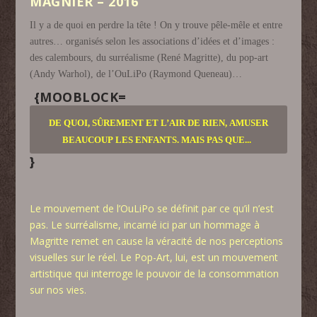
MAGNIER – 2016
Il y a de quoi en perdre la tête ! On y trouve pêle-mêle et entre
autres… organisés selon les associations d’idées et d’images :
des calembours, du surréalisme (René Magritte), du pop-art
(Andy Warhol), de l’OuLiPo (Raymond Queneau)…
{MOOBLOCK=
DE QUOI, SÛREMENT ET L’AIR DE RIEN, AMUSER
BEAUCOUP LES ENFANTS. MAIS PAS QUE.
..
}
Le mouvement de l’OuLiPo se définit par ce qu’il n’est
pas. Le surréalisme, incarné ici par un hommage à
Magritte remet en cause la véracité de nos perceptions
visuelles sur le réel. Le Pop-Art, lui, est un mouvement
artistique qui interroge le pouvoir de la consommation
sur nos vies.