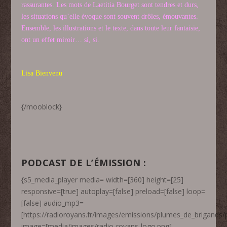
rassurantes. Les mots de Laetitia Bourget sont tendres et durs,
les situations qu’elle évoque sont souvent drôles, émouvantes.
Ensemble, les illustrations et le texte, dans toute leur fantaisie,
ont un effet miroir… si, si.
Lisa Bienvenu
{/mooblock}
PODCAST DE L’ÉMISSION :
{s5_media_player media= width=[360] height=[25]
responsive=[true] autoplay=[false] preload=[false] loop=
[false] audio_mp3=
[https://radioroyans.fr/images/emissions/plumes_de_brigands
image=[media/images/radio-royans-logo.png]