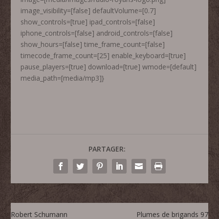
image_visibility=[false] defaultVolume=[0.7]
show_controls=[true] ipad_controls=[false]
iphone_controls=[false] android_controls=[false]
show_hours=[false] time_frame_count=[false]
timecode_frame_count=[25] enable_keyboard=[true]
pause_players=[true] download=[true] wmode=[default]
media_path=[media/mp3]}
PARTAGER:
Robert Schumann
Plumes de brigands 97