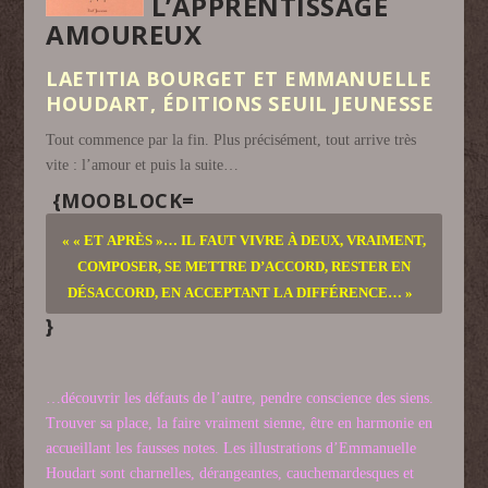
L’APPRENTISSAGE
AMOUREUX
LAETITIA BOURGET ET EMMANUELLE
HOUDART, ÉDITIONS SEUIL JEUNESSE
Tout commence par la fin. Plus précisément, tout arrive très
vite : l’amour et puis la suite…
{MOOBLOCK=
« « ET APRÈS »… IL FAUT VIVRE À DEUX, VRAIMENT,
COMPOSER, SE METTRE D’ACCORD, RESTER EN
DÉSACCORD, EN ACCEPTANT LA DIFFÉRENCE… »
}
…découvrir les défauts de l’autre, pendre conscience des siens.
Trouver sa place, la faire vraiment sienne, être en harmonie en
accueillant les fausses notes. Les illustrations d’Emmanuelle
Houdart sont charnelles, dérangeantes, cauchemardesques et