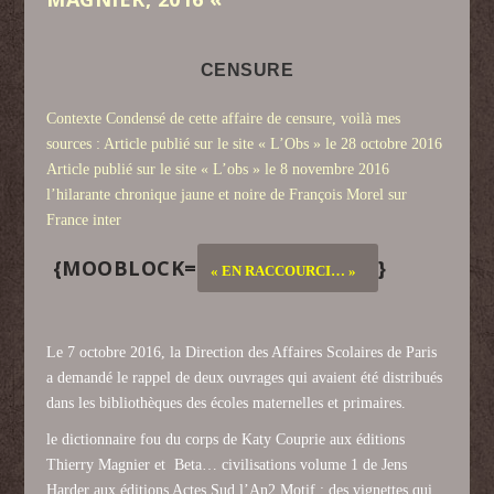
CENSURE
Contexte Condensé de cette affaire de censure, voilà mes
sources : Article publié sur le site « L’Obs » le 28 octobre 2016
Article publié sur le site « L’obs » le 8 novembre 2016
l’hilarante chronique jaune et noire de François Morel sur
France inter
{MOOBLOCK=
}
« EN RACCOURCI… »
Le 7 octobre 2016, la Direction des Affaires Scolaires de Paris
a demandé le rappel de deux ouvrages qui avaient été distribués
dans les bibliothèques des écoles maternelles et primaires.
le dictionnaire fou du corps de Katy Couprie aux éditions
Thierry Magnier et Beta… civilisations volume 1 de Jens
Harder aux éditions Actes Sud l’An2 Motif : des vignettes qui