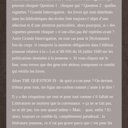
peuvent choquer Question 1 : choquer qui ? Question 2 : quelles
vignettes ? Grande Interrogation : les livres qui sont distribués
dans les bibliothèques des écoles font toujours l’objet d’une
sélection et d’une attention particulière, alors pourquoi, si « des
vignettes peuvent choquer » n’ont-elles pas été repérées avant ?
Autre Grande Interrogation, en tout cas pour le Dictionnaire
fou du corps :il comporte la mention obligatoire dans l’édition
jeunesse relative à la « Loi n°49-956 du 16 juillet 1949 sur les
publications destinées à la jeunesse ». Si vous cliquez sur le
lien, vous verrez que des gens très sérieux composent ce comité
qui vérifie les livres.
Alors THE QUESTION IS : de quoi a-t-on peur ? On devient
frileux pour tout, mi-figue mi-cochon comme j’aime à le dire !
Il y a des crispations sur tout et pour tout comme s’il fallait en
Littératures ne montrer que la convenance. « ça ne se fait pas,
ne se dit pas, roo non quand même » Mais… quoi, enfin ? Et
alors, toujours ce comble-là, complètement paradoxal : la
littérature jeunesse, ce n’est pas grave parce que c’est pour les