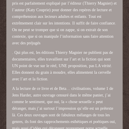
pris est parfaitement expliqué par l’éditeur (Thierry Magnier) et
l’auteur (Katy Couprie) pour donner des repères de lecture et
compréhension aux lecteurs adultes et enfants. Tout est
extrêmement clair sur les intentions. Il suffit de faire confiance.
On ne peut se tromper que si on zappe, si on extrait de son
contexte, que si on manipule l’information sans faire attention
avec des préjugés
. Qui plus est, les éditions Thierry Magnier ne publient pas de
documentaires, elles travaillent sur l’art et la fiction qui sont
UN point de vue sur le réel, UNE proposition, pas LA vérité.
Elles donnent du grain à moudre, elles alimentent la cervelle
avec l’art et la fiction.
A la lecture de ce livre et de Beta… civilisations, volume 1 de
Jens Harder, autre ouvrage censuré dans le même panier, j’ai
comme le sentiment, que oui, la « chose sexuelle » peut
déranger, mais j’ai surtout l’impression qu’elle est un prétexte
là. Ces deux ouvrages sont de fabuleux mélanges de tous les
genres, ils font des rapprochements esthétiques et poétiques oui,
mais aussi d’idées qui dérangent proprement notre actuelle