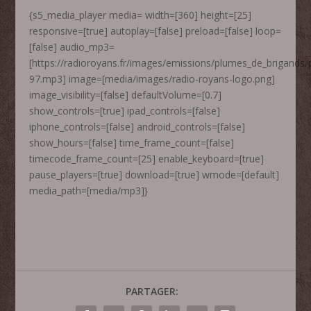
{s5_media_player media= width=[360] height=[25]
responsive=[true] autoplay=[false] preload=[false] loop=
[false] audio_mp3=
[https://radioroyans.fr/images/emissions/plumes_de_brigands
97.mp3] image=[media/images/radio-royans-logo.png]
image_visibility=[false] defaultVolume=[0.7]
show_controls=[true] ipad_controls=[false]
iphone_controls=[false] android_controls=[false]
show_hours=[false] time_frame_count=[false]
timecode_frame_count=[25] enable_keyboard=[true]
pause_players=[true] download=[true] wmode=[default]
media_path=[media/mp3]}
PARTAGER: