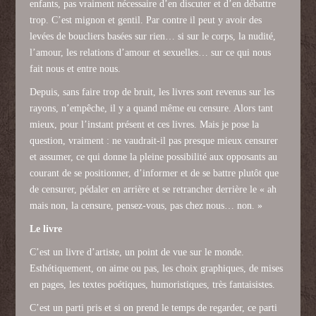
enfants, pas vraiment nécessaire d’en discuter et d’en débattre
trop. C’est mignon et gentil. Par contre il peut y avoir des
levées de boucliers basées sur rien… si sur le corps, la nudité,
l’amour, les relations d’amour et sexuelles… sur ce qui nous
fait nous et entre nous.
Depuis, sans faire trop de bruit, les livres sont revenus sur les
rayons, n’empêche, il y a quand même eu censure. Alors tant
mieux, pour l’instant présent et ces livres. Mais je pose la
question, vraiment : ne vaudrait-il pas presque mieux censurer
et assumer, ce qui donne la pleine possibilité aux opposants au
courant de se positionner, d’informer et de se battre plutôt que
de censurer, pédaler en arrière et se retrancher derrière le « ah
mais non, la censure, pensez-vous, pas chez nous… non. »
Le livre
C’est un livre d’artiste, un point de vue sur le monde.
Esthétiquement, on aime ou pas, les choix graphiques, de mises
en pages, les textes poétiques, humoristiques, très fantaisistes.
C’est un parti pris et si on prend le temps de regarder, ce parti