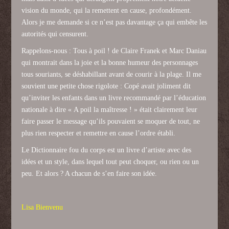
vision du monde, qui la remettent en cause, profondément.
Alors je me demande si ce n’est pas davantage ça qui embête les
autorités qui censurent.
Rappelons-nous : Tous à poil ! de Claire Franek et Marc Daniau
qui montrait dans la joie et la bonne humeur des personnages
tous souriants, se déshabillant avant de courir à la plage. Il me
souvient une petite chose rigolote : Copé avait joliment dit
qu’inviter les enfants dans un livre recommandé par l’éducation
nationale à dire « A poil la maîtresse ! » était clairement leur
faire passer le message qu’ils pouvaient se moquer de tout, ne
plus rien respecter et remettre en cause l’ordre établi.
Le Dictionnaire fou du corps est un livre d’artiste avec des
idées et un style, dans lequel tout peut choquer, ou rien ou un
peu. Et alors ? A chacun de s’en faire son idée.
Lisa Bienvenu