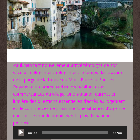
Paul, habitant nouvellement arrivé témoigne de son
vécu de délogement-relogement le temps des travaux
de la purge de la falaise du Mont Barret à Pont en
Royans tout comme certain.e.s
habitant.es
et
commerçant.es du village. Une situation qui met en
lumière des questions essentielles d’accès au logement
et de commerces de proximité. Une situation d’urgence
que tout le monde prend avec le plus de patience
possible.
Lecteur
00:00
00:00
audio