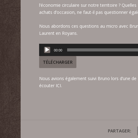
l’économie circulaire sur notre territoire ? Quelle
achats d’occasion, ne faut-il pas questionner ég
Nous abordons ces questions au micro avec Brun
Laurent en Royans.
Lecteur
00:00
audio
TÉLÉCHARGER
Nous avions également suivi Bruno lors d’une de 
écouter ICI
.
PARTAGER: