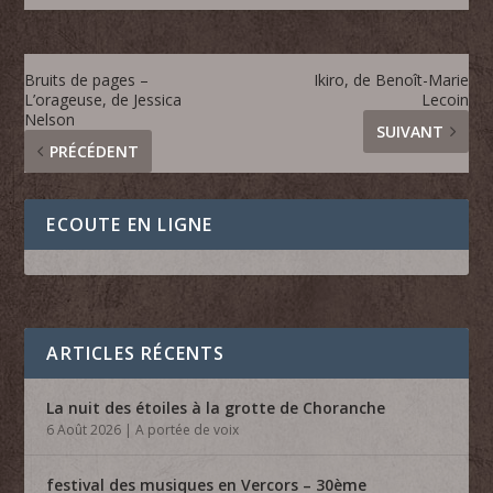
Bruits de pages –
Ikiro, de Benoît-Marie
L’orageuse, de Jessica
Lecoin
Nelson
SUIVANT
PRÉCÉDENT
ECOUTE EN LIGNE
ARTICLES RÉCENTS
La nuit des étoiles à la grotte de Choranche
6 Août 2026
|
A portée de voix
festival des musiques en Vercors – 30ème