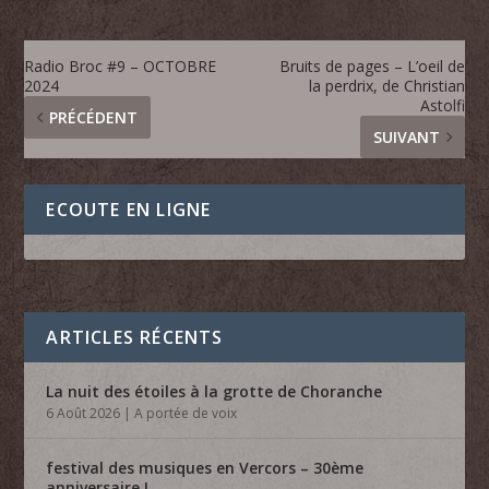
Radio Broc #9 – OCTOBRE
Bruits de pages – L’oeil de
2024
la perdrix, de Christian
Astolfi
PRÉCÉDENT
SUIVANT
ECOUTE EN LIGNE
ARTICLES RÉCENTS
La nuit des étoiles à la grotte de Choranche
6 Août 2026
|
A portée de voix
festival des musiques en Vercors – 30ème
anniversaire !