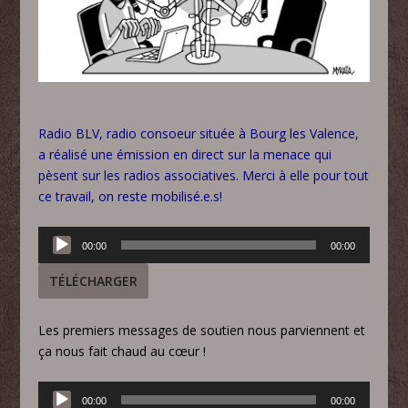
Radio BLV, radio consoeur située à Bourg les Valence,
a réalisé une émission en direct sur la menace qui
pèsent sur les radios associatives. Merci à elle pour tout
ce travail, on reste mobilisé.e.s!
Lecteur
00:00
00:00
audio
TÉLÉCHARGER
Les premiers messages de soutien nous parviennent et
ça nous fait chaud au cœur !
Lecteur
00:00
00:00