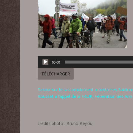
Lecteur
00:00
audio
TÉLÉCHARGER
Retour sur le rassemblement « contre les Sublime
Rousset à l’appel de la FAUP, Fédé
ration des Ami
crédits photo : Bruno Bégou