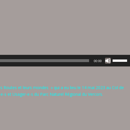
U
00:00
t
i
l
i
s Routes et leurs mondes » qui a eu lieu le 14 mai 2023 au Col de
s
-e-s et Usager-e-s du Parc Naturel Régional du Vercors.
e
z
l
e
s