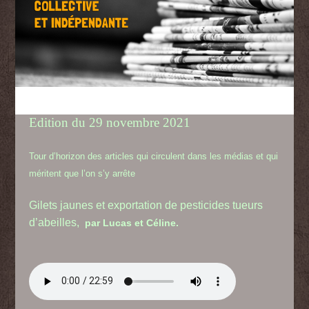
Edition du 29 novembre 2021
Tour d’horizon des articles qui circulent dans les médias et qui
méritent que l’on s’y arrête
Gilets jaunes et exportation de pesticides tueurs
d’abeilles,
par Lucas et Céline.