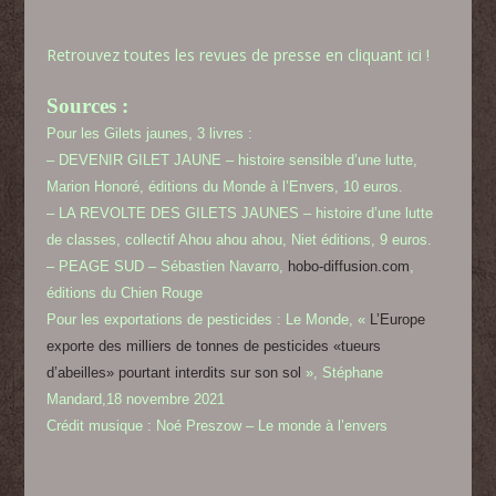
Retrouvez toutes les revues de presse en cliquant ici !
Sources :
Pour les Gilets jaunes, 3 livres :
– DEVENIR GILET JAUNE – histoire sensible d’une lutte,
Marion Honoré, éditions du Monde à l’Envers, 10 euros.
– LA REVOLTE DES GILETS JAUNES – histoire d’une lutte
de classes, collectif Ahou ahou ahou, Niet éditions, 9 euros.
– PEAGE SUD – Sébastien Navarro,
hobo-diffusion.com
,
éditions du Chien Rouge
Pour les exportations de pesticides :
Le Monde,
«
L’Europe
exporte des milliers de tonnes de pesticides «tueurs
d’abeilles» pourtant interdits sur son sol
», S
téphane
Mandard
,
18 novembre 2021
Crédit musique : Noé Preszow – Le monde à l’envers