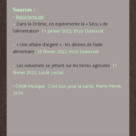
Sources :
•
Reporterre.net
–
Dans la Drôme, on expérimente la « Sécu » de
l’alimentation
, 11 janvier 2022
,
Enzo Dubesset
–
« Une affaire d’argent » : les dérives de l’aide
alimentaire
, 10 février 2022, Enzo Dubesset
–
Les industriels se jettent sur les terres agricoles
, 11
février 2022, Lucile Leclair
• Crédit musique :
C’est bon pour la santé
,
Pierre Perret,
1974