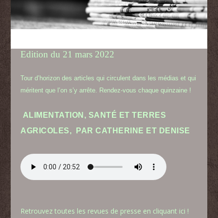
Edition du 21 mars 2022
Tour d’horizon des articles qui circulent dans les médias et qui
méritent que l’on s’y arrête. Rendez-vous chaque quinzaine !
ALIMENTATION, SANTÉ ET TERRES
AGRICOLES
,
PAR CATHERINE ET DENISE
Retrouvez toutes les revues de presse en cliquant ici !