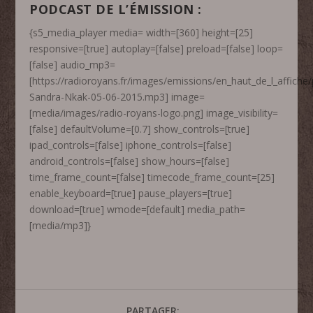
PODCAST DE L’ÉMISSION :
{s5_media_player media= width=[360] height=[25]
responsive=[true] autoplay=[false] preload=[false] loop=
[false] audio_mp3=
[https://radioroyans.fr/images/emissions/en_haut_de_l_affich
Sandra-Nkak-05-06-2015.mp3] image=
[media/images/radio-royans-logo.png] image_visibility=
[false] defaultVolume=[0.7] show_controls=[true]
ipad_controls=[false] iphone_controls=[false]
android_controls=[false] show_hours=[false]
time_frame_count=[false] timecode_frame_count=[25]
enable_keyboard=[true] pause_players=[true]
download=[true] wmode=[default] media_path=
[media/mp3]}
PARTAGER: