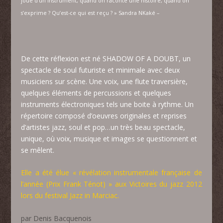
joue d’un instrument, quand on raconte une histoire, quand on
s’exprime ? Qu’est-ce qui est reçu ? » Sandra NKaké –
De cette réflexion est né SHADOW OF A DOUBT, un
spectacle de soul futuriste et minimale avec deux
musiciens sur scène. Une voix, une flute traversière,
quelques éléments de percussions et quelques
instruments électroniques tels une boite à rythme. Un
répertoire composé d’oeuvres originales et reprises
d’artistes jazz, soul et pop…un très beau spectacle,
unique, où voix, musique et images se questionnent et
se mêlent.
Elle a été élue « révélation instrumentale française de
l’année (Prix Frank Ténot) » aux Victoires du jazz 2012
lors du festival Jazz in Marciac.
par Denis Bacquenois