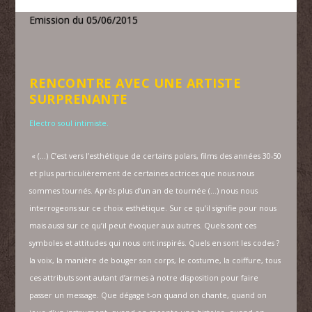
Emission du 05/06/2015
RENCONTRE AVEC UNE ARTISTE
SURPRENANTE
Electro soul intimiste.
« (…) C’est vers l’esthétique de certains polars, films des années 30-50
et plus particulièrement de certaines actrices que nous nous
sommes tournés. Après plus d’un an de tournée (…) nous nous
interrogeons sur ce choix esthétique. Sur ce qu’il signifie pour nous
mais aussi sur ce qu’il peut évoquer aux autres. Quels sont ces
symboles et attitudes qui nous ont inspirés. Quels en sont les codes ?
la voix, la manière de bouger son corps, le costume, la coiffure, tous
ces attributs sont autant d’armes à notre disposition pour faire
passer un message. Que dégage t-on quand on chante, quand on