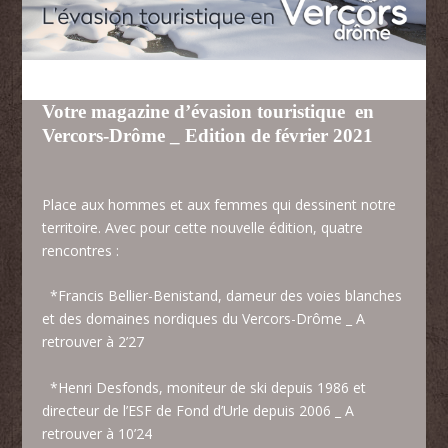
Votre magazine d’évasion touristique en
Vercors-Drôme _ Edition de février 2021
Place aux hommes et aux femmes qui dessinent notre
territoire. Avec pour cette nouvelle édition, quatre
rencontres :
*Francis Bellier-Benistand, dameur des voies blanches
et des domaines nordiques du Vercors-Drôme _ A
retrouver à 2’27
*Henri Desfonds, moniteur de ski depuis 1986 et
directeur de l’ESF de Fond d’Urle depuis 2006 _ A
retrouver à 10’24