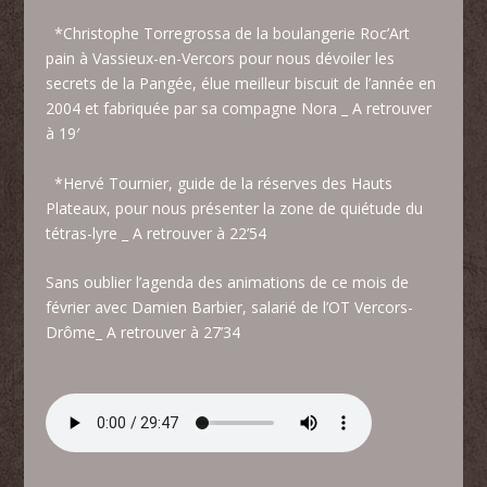
*Christophe Torregrossa de la boulangerie Roc’Art
pain à Vassieux-en-Vercors pour nous dévoiler les
secrets de la Pangée, élue meilleur biscuit de l’année en
2004 et fabriquée par sa compagne Nora _ A retrouver
à 19′
*Hervé Tournier, guide de la réserves des Hauts
Plateaux, pour nous présenter la zone de quiétude du
tétras-lyre _ A retrouver à 22’54
Sans oublier l’agenda des animations de ce mois de
février avec Damien Barbier, salarié de l’OT Vercors-
Drôme_ A retrouver à 27’34