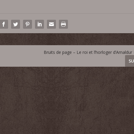
l
e
s
f
l
è
c
Bruits de page – Le roi et l’horloger d’Arnaldur
h
e
SU
s
h
a
u
t
/
b
a
s
p