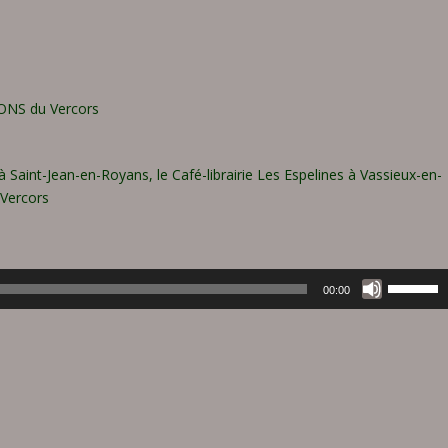
BONS du Vercors
 Saint-Jean-en-Royans, le Café-librairie Les Espelines à Vassieux-en-
-Vercors
U
00:00
t
i
l
i
s
e
z