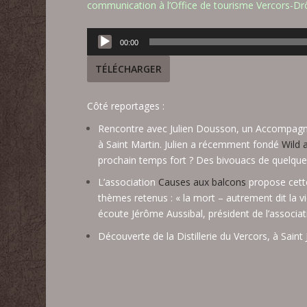
communication à l’
Office de tourisme Vercors-D
Lecteur
00:00
audio
TÉLÉCHARGER
Côté reportages :
Rencontre avec Julien Dousson, un Accompagna
à Saint Martin. Julien a récemment fondé
Wild a
prochain temps fort ? Des bivouacs de quelques j
L’association
Causes aux balcons
propose cett
thèmes retenus : « la mort – autrement dit la vi
écoute Jérôme Aussibal, président de l’associa
Découverte de la Distillerie du Vercors, à Sai