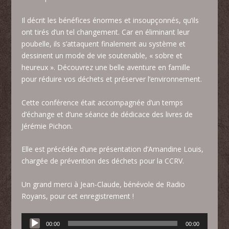
Il décrit les bénéfices énormes et insoupçonnés, qu’ils
ont tirés d’un tel changement. Car en éliminant leur
poubelle, ils s’attaquent finalement au système et
dessinent un mode de vie soutenable, « sobre et
heureux ». Découvrez une belle aventure en famille
pour réduire vos déchets et préserver l’environnement.
Cette conférence était accompagnée d’un temps
d’échange et d’une séance de dédicace des livres de
Jérémie Pichon.
Elle est précédée d’une présentation d’Amandine Louis,
chargée de prévention des déchets pour la CCRV.
Un grand merci à Jean-Claude, bénévole de Radio
Royans, pour cet enregistrement !
Lecteur
00:00
00:00