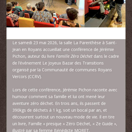
Le samedi 23 mai 2026, la salle La Parenthèse à Saint-
Jean en Royans accueillait une conférence de Jérémie
Pichon, auteur du livre
Famille Zéro Déchet
dans le cadre
de l’événement Le Joyeux Bazar des Transitions
organisé par la Communauté de communes Royans
Vercors (CCRV).
Lors de cette conférence, Jérémie Pichon raconte avec
humour comment sa famille et lui ont mené leur
aventure zéro déchet. En trois ans, ils passent de
390kgs de déchets à 1 kg, soit un bocal par an, et
découvrent surtout un nouveau mode de vie. Il en tire
un livre, Famille « presque » Zéro Déchet, « Ze Guide »,
illustré par sa femme Bénédicte MORET.