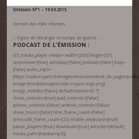
Emission N°1 – 19.03.2015
Vercors des mille chemins
– Figure de l’étranger en temps de guerre –
PODCAST DE L’ÉMISSION :
{s5_media_player media= width=[360] height=[25]
responsive=[true] autoplay=[false] preload=[false] loop=
[false] audio_mp3=
[https://radioroyans.fr/images/emissions/bruit_de_pages/pod
image=[media/images/radio-royans-logo.png]
image_visibility=[false] defaultVolume=[0.7]
show_controls=[true] ipad_controls=[false]
iphone_controls=[false] android_controls=[false]
show_hours=[false] time_frame_count=[false]
timecode_frame_count=[25] enable_keyboard=[true]
pause_players=[true] download=[true] wmode=[default]
media_path=[media/mp3]}