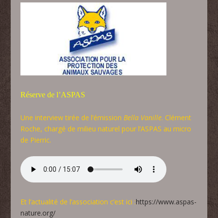
Réserve de l’ASPAS
Une interview tirée de l’émission
Bella Vanille
. Clément
Roche, chargé de milieu naturel pour l’ASPAS au micro
de Pierric.
Et l’actualité de l’association c’est ici :
https://www.aspas-
nature.org/