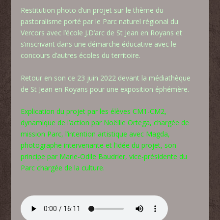
Restitution photo d’un projet sur le thème du
pastoralisme porté par le Parc naturel régional du
Vercors avec l’école J.D’arc de St Jean en Royans et
s’inscrivant dans une démarche éducative avec le
concours d’autres écoles du territoire.
Retour en son ce 23 juin 2022 devant la médiathèque
de St Jean en Royans pour une exposition éphémère.
Explication du projet par les élèves CM1-CM2,
dynamique de l’action par Noëllie Ortega, chargée de
mission Parc, l’intention artistique avec Magda,
photographe intervenante et l’idée du projet, son
principe par Marie-Odile Baudrier, vice-présidente du
Parc chargée de la culture.