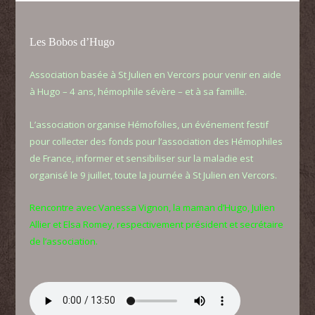
Les Bobos d’Hugo
Association basée à St Julien en Vercors pour venir en aide
à Hugo – 4 ans, hémophile sévère – et à sa famille.
L’association organise Hémofolies, un événement festif
pour collecter des fonds pour l’association des Hémophiles
de France, informer et sensibiliser sur la maladie est
organisé le 9 juillet, toute la journée à St Julien en Vercors.
Rencontre avec Vanessa Vignon, la maman d’Hugo, Julien
Allier et Elsa Romey, respectivement président et secrétaire
de l’association.