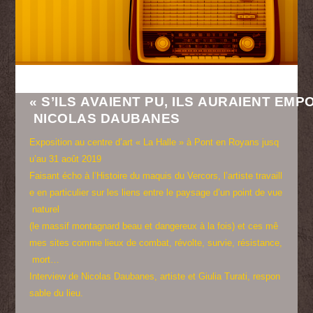
« S’ILS AVAIENT PU, ILS AURAIENT EMP
NICOLAS DAUBANES
Exposition au centre d’art « La Halle » à Pont en Royans jusq
u’au 31 août 2019
Faisant écho à l’Histoire du maquis du Vercors, l’artiste travaill
e en particulier sur les liens entre le paysage d’un point de vue
naturel
(le massif montagnard beau et dangereux à la fois) et ces mê
mes sites comme lieux de combat, révolte, survie, résistance,
mort…
Interview de Nicolas Daubanes, artiste et Giulia Turati, respon
sable du lieu.