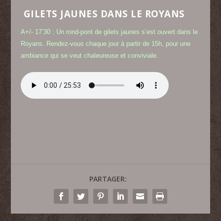
GILETS JAUNES DANS LE ROYANS
A+/- 17’30 : Un rond-pont de gilets jaunes s’est ouvert dans le
Royans. Rendez-vous chaque jour à partir de 15h, pour une
ambiance qui se veut chaleureuse et conviviale.
PARTAGER: