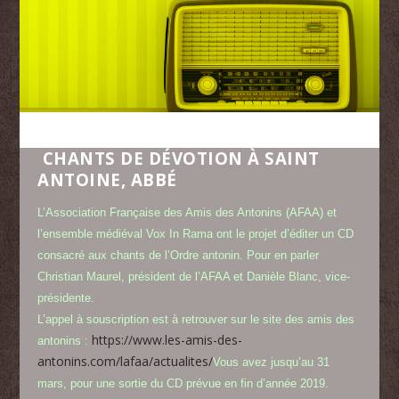
CHANTS DE DÉVOTION À SAINT
ANTOINE, ABBÉ
L’Association Française des Amis des Antonins (AFAA) et
l’ensemble médiéval Vox In Rama ont le projet d’éditer un CD
consacré aux chants de l’Ordre antonin. Pour en parler
Christian Maurel, président de l’AFAA et Danièle Blanc, vice-
présidente.
L’appel à souscription est à retrouver sur le site des amis des
https://www.les-amis-des-
antonins :
antonins.com/lafaa/actualites/
Vous avez jusqu’au 31
mars, pour une sortie du CD prévue en fin d’année 2019.