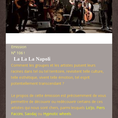
Emission
N° 106 !
La La La Napoli
Comment les groupes et les artistes puisent leurs
racines dans tel ou tel territoire, revisitent telle culture,
telle esthétique, vivent telle émotion, tel esprit
potentiellement transcendant ?
Le propos de cette émission est précisemment de vous
permettre de découvrir ou redécouvrir certains de ces
artistes qui nous sont chers, parmi lesquels
Lo’Jo
,
Piers
Faccini
,
Saodaj
ou
Hypnotic wheels
.