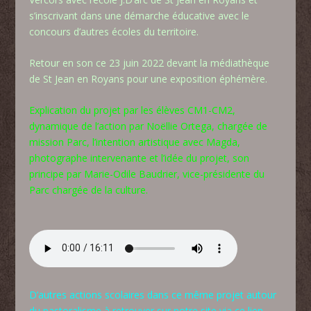
s’inscrivant dans une démarche éducative avec le
concours d’autres écoles du territoire.
Retour en son ce 23 juin 2022 devant la médiathèque
de St Jean en Royans pour une exposition éphémère.
Explication du projet par les élèves CM1-CM2,
dynamique de l’action par Noëllie Ortega, chargée de
mission Parc, l’intention artistique avec Magda,
photographe intervenante et l’idée du projet, son
principe par Marie-Odile Baudrier, vice-présidente du
Parc chargée de la culture.
D’autres actions scolaires
dans ce même projet autour
du pastoralisme
à retrouver sur notre site via ce lien