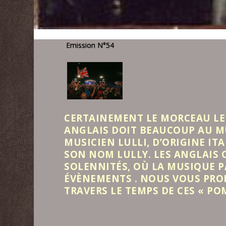
Emission N°54
‍CERTAINEMENT LE MORCEAU LE
ANGLAIS DOIT BEAUCOUP AU MU
MUSICIEN LULLI, D’ORIGINE IT
SON NOM LULLY. LES ANGLAIS 
SOLENNITÉS, OÙ LA MUSIQUE P
ÉVÈNEMENTS . NOUS VOUS PR
TRAVERS LE TEMPS DE CES « P