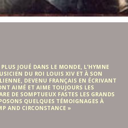
 PLUS JOUÉ DANS LE MONDE, L’HYMNE
SICIEN DU ROI LOUIS XIV ET À SON
ALIENNE, DEVENU FRANÇAIS EN ÉCRIVANT
ONT AIMÉ ET AIME TOUJOURS LES
ARE DE SOMPTUEUX FASTES LES GRANDS
OPOSONS QUELQUES TÉMOIGNAGES À
OMP AND CIRCONSTANCE »