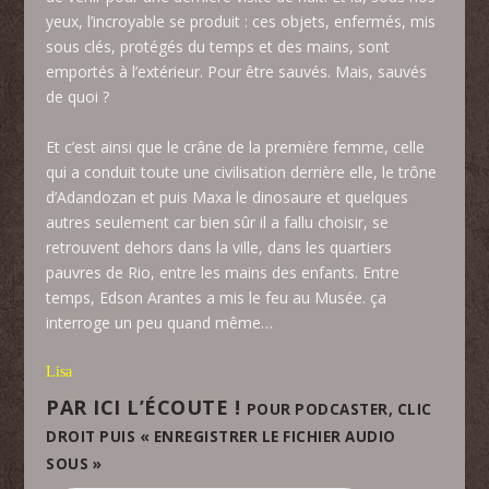
yeux, l’incroyable se produit : ces objets, enfermés, mis
sous clés, protégés du temps et des mains, sont
emportés à l’extérieur. Pour être sauvés. Mais, sauvés
de quoi ?
Et c’est ainsi que le crâne de la première femme, celle
qui a conduit toute une civilisation derrière elle, le trône
d’Adandozan et puis Maxa le dinosaure et quelques
autres seulement car bien sûr il a fallu choisir, se
retrouvent dehors dans la ville, dans les quartiers
pauvres de Rio, entre les mains des enfants. Entre
temps, Edson Arantes a mis le feu au Musée. ça
interroge un peu quand même…
Lisa
PAR ICI L’ÉCOUTE !
POUR PODCASTER, CLIC
DROIT PUIS « ENREGISTRER LE FICHIER AUDIO
SOUS »