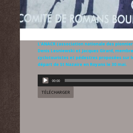
L’ANACR (association nationale des pionnier
Denis Lesniewski et Jacques Girard, membres
cyclotouristes et pédestres proposées sur l
départ de St Nazaire en Royans le 30 mai.
Lecteur
00:00
audio
TÉLÉCHARGER