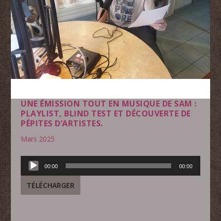
UNE ÉMISSION TOUT EN MUSIQUE DE SAM :
PLAYLIST, BLIND TEST ET DÉCOUVERTE DE
PÉPITES D’ARTISTES.
Mars 2025
Lecteur
00:00
00:00
audio
TÉLÉCHARGER