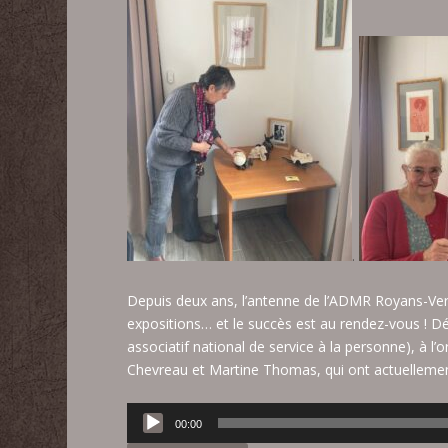
.
Depuis deux ans, l’antenne de l’
ADMR Royans-Ver
expositions… et le succès est au rendez-vous ! D
associatif national de service à la personne), à l’or
Chevreau et Martine Thomas, qui ont actuellement 
Lecteur
00:00
audio