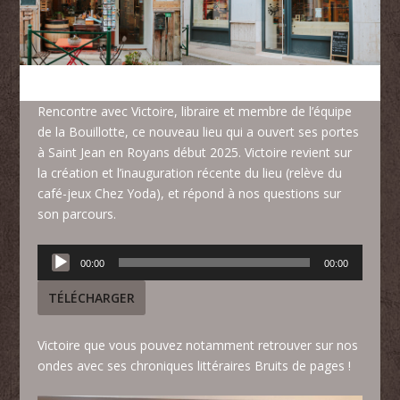
Rencontre avec Victoire, libraire et membre de l’équipe
de
la Bouillotte
, ce nouveau lieu qui a ouvert ses portes
à Saint Jean en Royans début 2025. Victoire revient sur
la création et l’inauguration récente du lieu (relève du
café-jeux Chez Yoda), et répond à nos questions sur
son parcours.
Lecteur
00:00
00:00
audio
TÉLÉCHARGER
Victoire que vous pouvez notamment retrouver sur nos
ondes avec ses chroniques littéraires
Bruits de pages
!