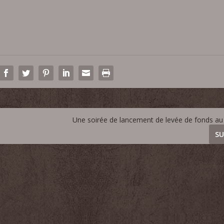
l
i
s
e
z
l
e
s
f
l
Une soirée de lancement de levée de fonds au 
è
c
SU
h
e
s
h
a
u
t
/