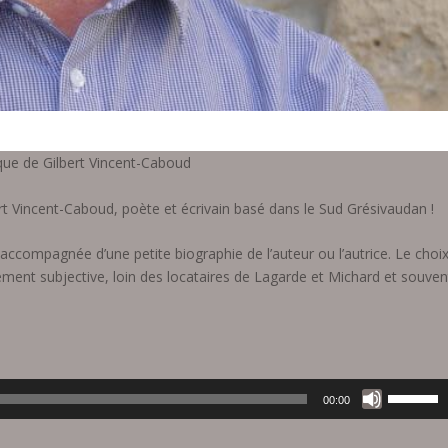
ique de Gilbert Vincent-Caboud
 Vincent-Caboud, poète et écrivain basé dans le Sud Grésivaudan !
compagnée d’une petite biographie de l’auteur ou l’autrice. Le choi
ement subjective, loin des locataires de Lagarde et Michard et souven
U
00:00
t
i