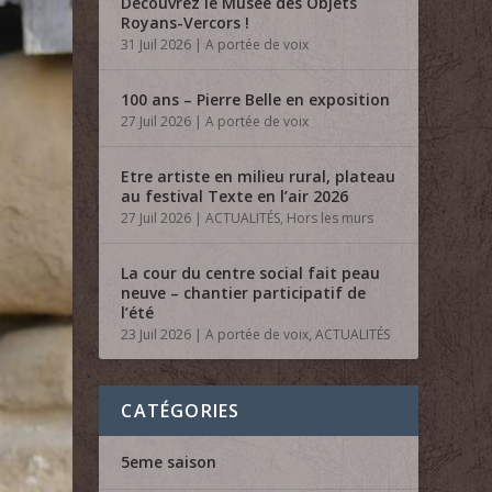
Découvrez le Musée des Objets
Royans-Vercors !
31 Juil 2026
|
A portée de voix
100 ans – Pierre Belle en exposition
27 Juil 2026
|
A portée de voix
Etre artiste en milieu rural, plateau
au festival Texte en l’air 2026
27 Juil 2026
|
ACTUALITÉS
,
Hors les murs
La cour du centre social fait peau
neuve – chantier participatif de
l’été
23 Juil 2026
|
A portée de voix
,
ACTUALITÉS
CATÉGORIES
5eme saison